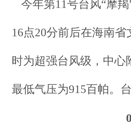
今年第11号台风“摩
16点20分前后在海南
时为超强台风级，中心附
最低气压为915百帕。