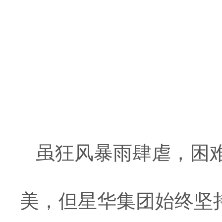
虽狂风暴雨肆虐，困
美，但星华集团始终坚