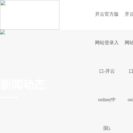
开云官方版
开
网站登录入
网
口-开云
口
新闻动态
online(中
on
国),