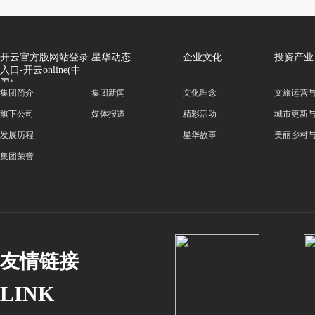
开云官方版网站登录
星华动态
企业文化
投资产业
入口-开云online(中
国),
集团简介
集团新闻
文化理念
文旅运营
旗下公司
媒体报道
精彩活动
城市更新
发展历程
星华故事
美丽乡村
集团荣誉
友情链接
LINK