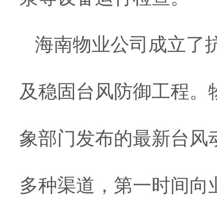
海南物业公司成立了
及稳固台风防御工程。
象部门发布的最新台风
多种渠道，第一时间向