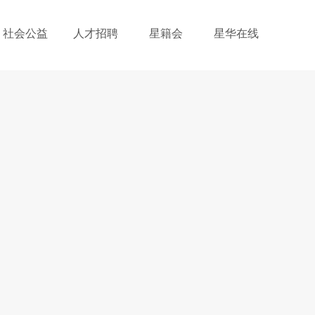
社会公益
人才招聘
星籍会
星华在线