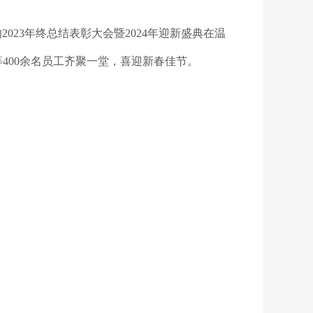
023年终总结表彰大会暨2024年迎新盛典在温
400余名员工齐聚一堂，喜迎新春佳节。