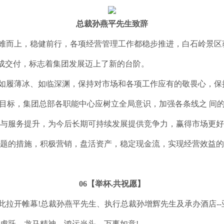
总裁孙燕平先生致辞
上，稳健前行，各项经营管理工作都稳步推进，白石岭景区获评
目建成交付，标志着集团发展迈上了新的台阶。
如履薄冰、如临深渊，保持对市场和各项工作应有的敬畏心，保
略目标，集团总部各职能中心应树立全局意识，加强各条线之 间
与服务提升，为今后长期可持续发展提供竞争力，赢得市场更好
题的措施，积极营销，盘活资产，稳定现金流，实现经营效益的
06【举杯.共祝愿】
此拉开帷幕!总裁孙燕平先生、执行总裁孙增辉先生及承办酒店-
虎跃、龙马精神、鸿运当头、万事如意!