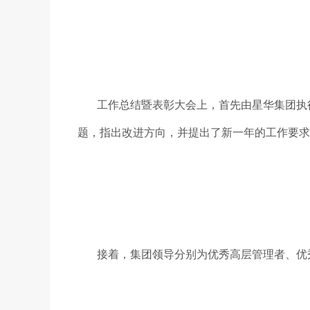
工作总结暨表彰大会上，首先由星华集团执行总
题，指出改进方向，并提出了新一年的工作要求
接着，集团领导分别为优秀高层管理者、优秀