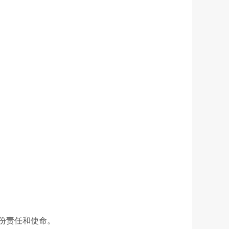
份责任和使命。