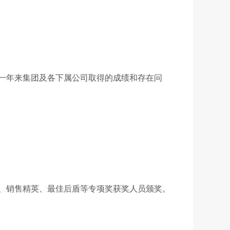
一年来集团及各下属公司取得的成绩和存在问
、销售精英、最佳后盾等专项奖获奖人员颁奖。