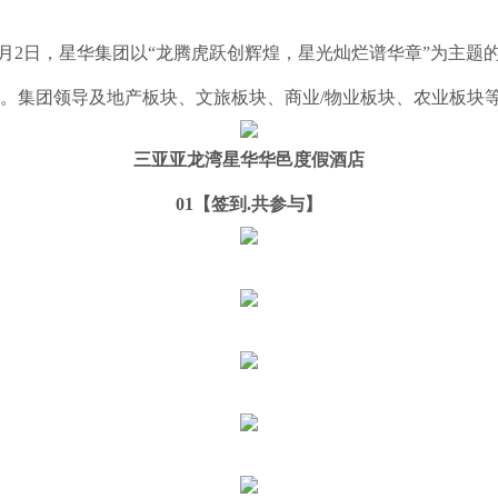
月2日，星华集团以“龙腾虎跃创辉煌，星光灿烂谱华章”为主题的2
。集团领导及地产板块、文旅板块、商业/物业板块、农业板块等
三亚亚龙湾星华华邑度假酒店
01【签到.共参与】