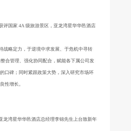
国家 4A 级旅游景区，亚龙湾星华华邑酒店
持战略定力，于逆境中求发展、于危机中寻转
的整合管理、强化协同配合，赋能各下属公司发
的口碑；同时紧跟政策大势，深入研究市场环
良性增长。
-亚龙湾星华华邑酒店总经理李锦先生上台致新年