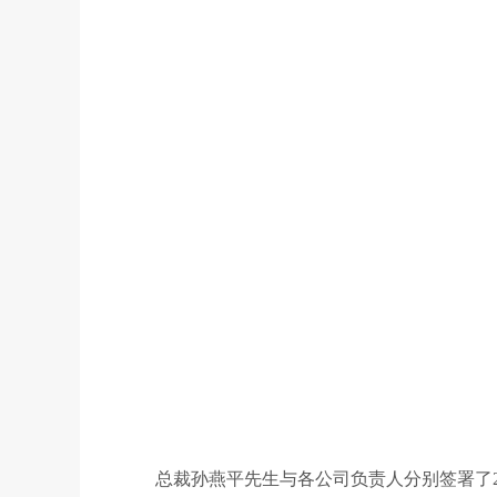
总裁孙燕平先生与各公司负责人分别签署了20