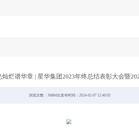
烂谱华章 | 星华集团2023年终总结表彰大会暨2
浏览次数：36884次
发布时间：2024-02-07 12:40:05