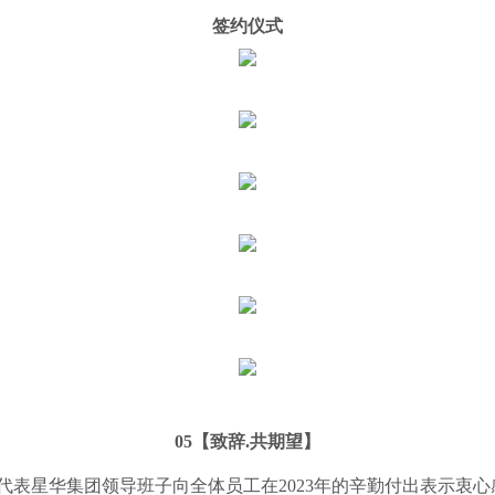
签约仪式
05【致辞.共期望】
星华集团领导班子向全体员工在2023年的辛勤付出表示衷心