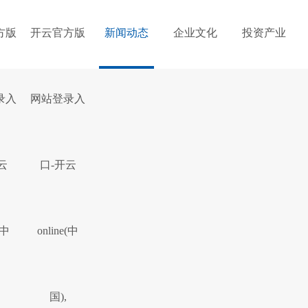
方版
开云官方版
新闻动态
企业文化
投资产业
录入
网站登录入
云
口-开云
(中
online(中
国),