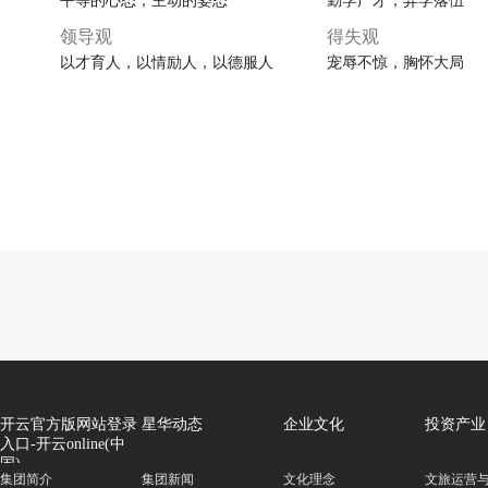
平等的心态，主动的姿态
勤学广才，弃学落伍
领导观
得失观
以才育人，以情励人，以德服人
宠辱不惊，胸怀大局
开云官方版网站登录
星华动态
企业文化
投资产业
入口-开云online(中
国),
集团简介
集团新闻
文化理念
文旅运营