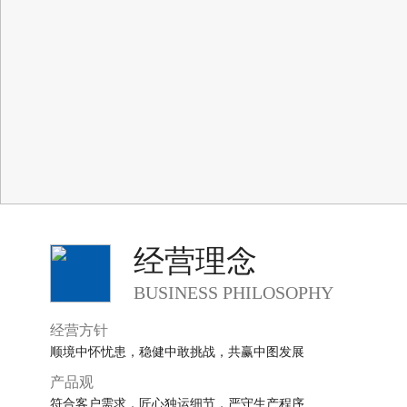
经营理念
BUSINESS PHILOSOPHY
经营方针
顺境中怀忧患，稳健中敢挑战，共赢中图发展
产品观
符合客户需求，匠心独运细节，严守生产程序