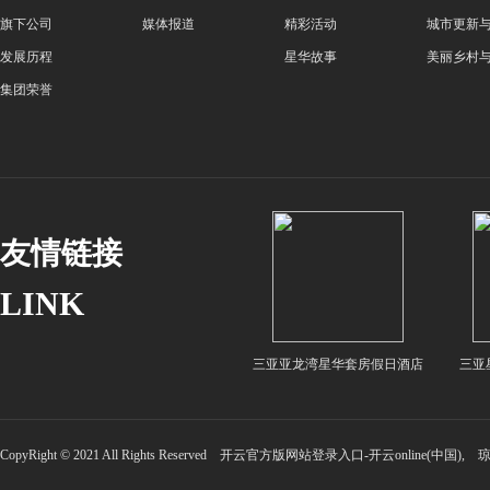
旗下公司
媒体报道
精彩活动
城市更新
发展历程
星华故事
美丽乡村
集团荣誉
友情链接
LINK
三亚亚龙湾星华套房假日酒店
三亚
CopyRight © 2021 All Rights Reserved 开云官方版网站登录入口-开云online(中国),
琼