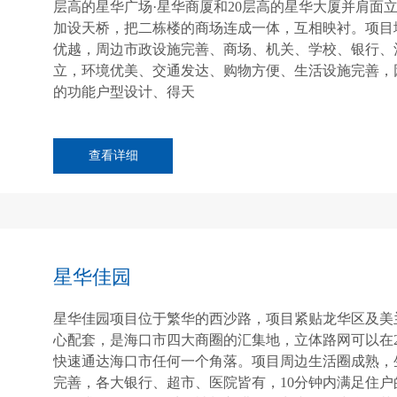
层高的星华广场·星华商厦和20层高的星华大厦并肩面
加设天桥，把二栋楼的商场连成一体，互相映衬。项目
优越，周边市政设施完善、商场、机关、学校、银行、
立，环境优美、交通发达、购物方便、生活设施完善，
的功能户型设计、得天
查看详细
星华佳园
星华佳园项目位于繁华的西沙路，项目紧贴龙华区及美
心配套，是海口市四大商圈的汇集地，立体路网可以在2
快速通达海口市任何一个角落。项目周边生活圈成熟，
完善，各大银行、超市、医院皆有，10分钟内满足住户