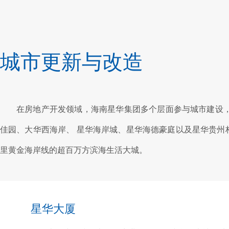
城市更新与改造
在房地产开发领域，海南星华集团多个层面参与城市建设，
佳园、大华西海岸、 星华海岸城、星华海德豪庭以及星华贵州
里黄金海岸线的超百万方滨海生活大城。
星华大厦