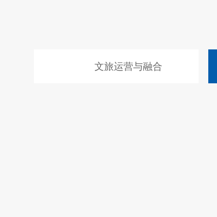
文旅运营与融合