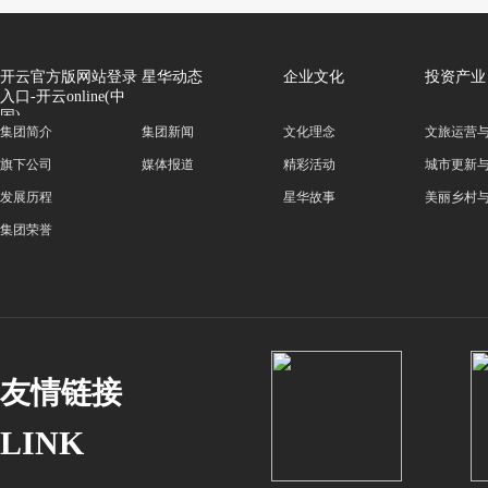
开云官方版网站登录
星华动态
企业文化
投资产业
入口-开云online(中
国),
集团简介
集团新闻
文化理念
文旅运营
旗下公司
媒体报道
精彩活动
城市更新
发展历程
星华故事
美丽乡村
集团荣誉
友情链接
LINK