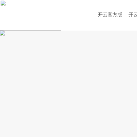
开云官方版
开
网站登录入
网
口-开云
口
online(中
on
国),