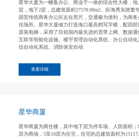
星华大厦为一幢集办公、商业于一体的综合性大楼，地上
层，地下2层，总建筑面积27578.98m2。距海秀东路
国贸传统商务办公区近在咫尺，交通极为便利，为商务
佳场所。星华大厦倾力打造海口最高档写字楼，配四部
原装电梯，采用了目前国内最先进的宽带上网、数据通
互联等智能化设施、楼宇管理自动化系统、办公自动化
信自动化系统、消防保安自动
查看详细
星华商厦
星华商厦为商住楼，其中地下层为停车场、人防面积；地
层为商场，5至18层为住宅，住宅的总建筑面积为15117.8