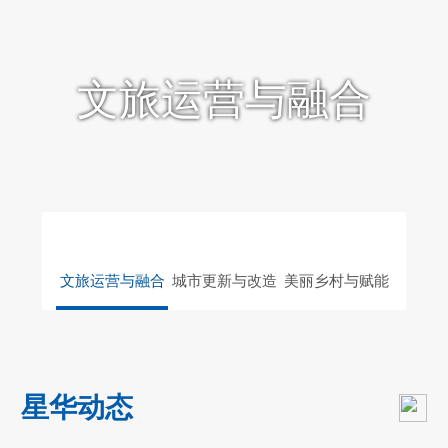
文旅运营与融合
文旅运营与融合
城市更新与改造
美丽乡村与赋能
星华动态