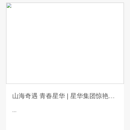
山海奇遇 青春星华 | 星华集团惊艳亮相 2025 中国国际旅游交易会
...