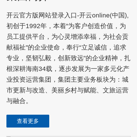
开云官方版网站登录入口-开云online(中国),
初创于1992年，本着"为客户创造价值，为
员工提供平台，为心灵增添幸福，为社会贡
献福祉"的企业使命，奉行“立足诚信，追求
专业，坚韧弘毅，创新致远”的企业精神，扎
根深耕海南34载，逐步发展为一家多元化产
业投资运营集团，集团主要业务板块为：城
市更新与改造、美丽乡村与赋能、文旅运营
与融合。
查看更多