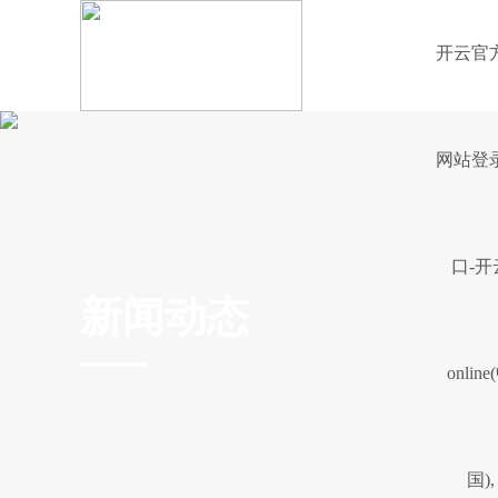
开云官
网站登
口-开
新闻动态
online
国),