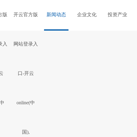
方版
开云官方版
新闻动态
企业文化
投资产业
录入
网站登录入
云
口-开云
(中
online(中
国),