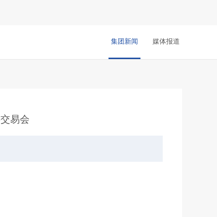
集团新闻
媒体报道
游交易会