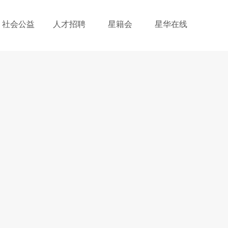
社会公益
人才招聘
星籍会
星华在线