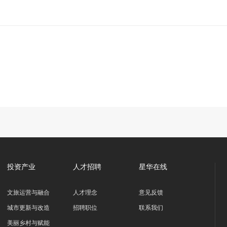
投资产业
人才招聘
星华在线
文旅运营与融合
人才理念
意见反馈
城市更新与改造
招聘职位
联系我们
美丽乡村与赋能