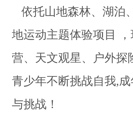
依托山地森林、湖泊
地运动主题体验项目 ，
营、天文观星、户外探
青少年不断挑战自我,
与挑战！