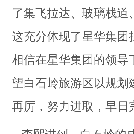
了集飞拉达、玻璃栈道
这充分体现了星华集团
相信在星华集团的领导
望白石岭旅游区以规划
再厉，努力进取，早日