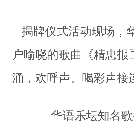
揭牌仪式活动现场，
户喻晓的歌曲《精忠报
涌，欢呼声、喝彩声接
华语乐坛知名歌