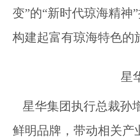
变”的“新时代琼海精神
构建起富有琼海特色的
星
星华集团执行总裁孙
鲜明品牌，带动相关产