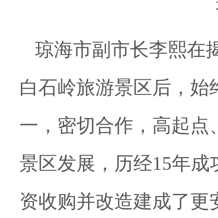
琼海市副市长李熙在揭
白石岭旅游景区后，始
一，密切合作，高起点
景区发展，历经15年成
资收购并改造建成了更